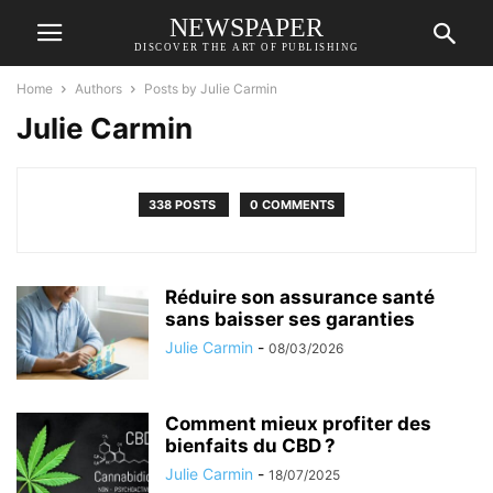
NEWSPAPER
DISCOVER THE ART OF PUBLISHING
Home
Authors
Posts by Julie Carmin
Julie Carmin
338 POSTS
0 COMMENTS
Réduire son assurance santé
sans baisser ses garanties
Julie Carmin
-
08/03/2026
Comment mieux profiter des
bienfaits du CBD ?
Julie Carmin
-
18/07/2025