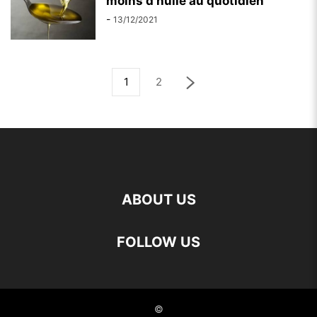
moins d’huile au quotidien
-
13/12/2021
1
2
ABOUT US
FOLLOW US
©