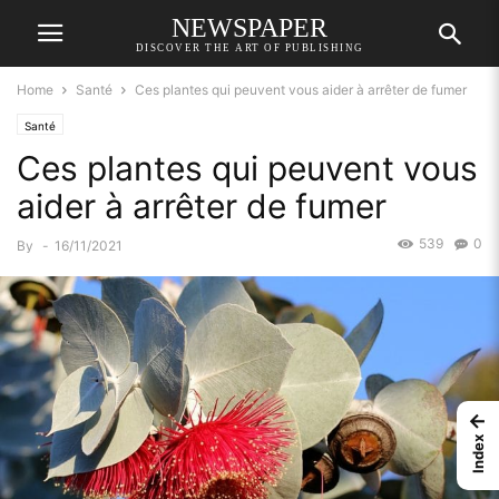
NEWSPAPER
DISCOVER THE ART OF PUBLISHING
Home
Santé
Ces plantes qui peuvent vous aider à arrêter de fumer
Santé
Ces plantes qui peuvent vous
aider à arrêter de fumer
539
0
By
-
16/11/2021
←
Index