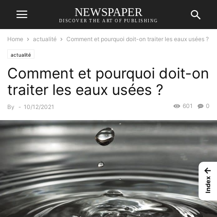
NEWSPAPER
DISCOVER THE ART OF PUBLISHING
Home
actualité
Comment et pourquoi doit-on traiter les eaux usées ?
actualité
Comment et pourquoi doit-on
traiter les eaux usées ?
601
0
By
-
10/12/2021
←
Index