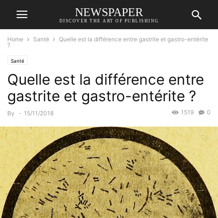
NEWSPAPER
DISCOVER THE ART OF PUBLISHING
Home
Santé
Quelle est la différence entre gastrite et gastro-entérite
?
Santé
Quelle est la différence entre
gastrite et gastro-entérite ?
1519
0
By
-
15/11/2018