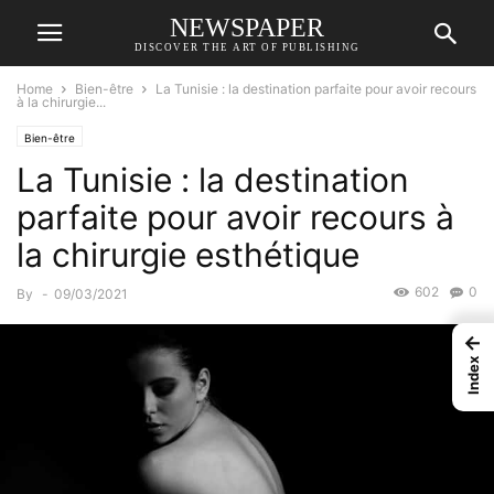
NEWSPAPER
DISCOVER THE ART OF PUBLISHING
Home
Bien-être
La Tunisie : la destination parfaite pour avoir recours
à la chirurgie...
Bien-être
La Tunisie : la destination
parfaite pour avoir recours à
la chirurgie esthétique
602
0
By
-
09/03/2021
←
Index