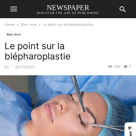
NEWSPAPER
DISCOVER THE ART OF PUBLISHING
Home
Bien-être
Le point sur la blépharoplastie
Bien-être
Le point sur la
blépharoplastie
484
0
By
-
30/12/2021
←