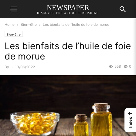
NEWSPAPER
DISCOVER THE ART OF PUBLISHING
Home
Bien-être
Les bienfaits de l’huile de foie de morue
Bien-être
Les bienfaits de l’huile de foie
de morue
558
0
By
-
13/06/2022
←
Index