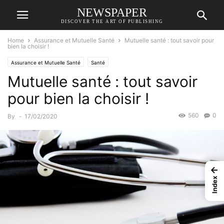
NEWSPAPER
DISCOVER THE ART OF PUBLISHING
Home
Assurance et Mutuelle Santé
Mutuelle santé : tout savoir pour
bien la choisir !
Assurance et Mutuelle Santé
Santé
Mutuelle santé : tout savoir
pour bien la choisir !
560
0
By
-
17/02/2020
←
Index