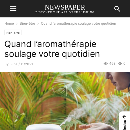
NEWSPAPER
DISCOVER THE ART OF PUBLISHING
Home
Bien-être
Quand l’aromathérapie soulage votre quotidien
Bien-être
Quand l’aromathérapie
soulage votre quotidien
468
0
By
-
20/01/2021
←
Index