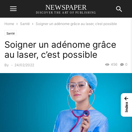
NEWSPAPER
DISCOVER THE ART OF PUBLISHING
Home
Santé
Soigner un adénome grâce au laser, c’est possible
Santé
Soigner un adénome grâce
au laser, c’est possible
456
0
By
-
24/02/2022
←
Index