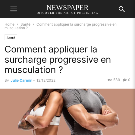
NEWSPAPER
DISCOVER THE ART OF PUBLISHING
Home
Santé
Comment appliquer la surcharge progressive en
musculation ?
Santé
Comment appliquer la
surcharge progressive en
musculation ?
539
0
By
Julie Carmin
-
12/12/2022