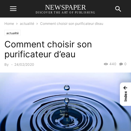
NEWSPAPER
DISCOVER THE ART OF PUBLISHING
Home
actualité
Comment choisir son purificateur d’eau
actualité
Comment choisir son
purificateur d’eau
440
0
By
-
24/02/2020
←
Index