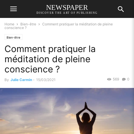
NEWSPAPER
DISCOVER THE ART OF PUBLISHING
Home
Bien-être
Comment pratiquer la méditation de pleine
conscience ?
Bien-être
Comment pratiquer la
méditation de pleine
conscience ?
569
0
By
Julie Carmin
-
15/03/2021