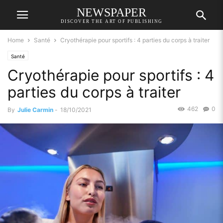
NEWSPAPER
DISCOVER THE ART OF PUBLISHING
Home
Santé
Cryothérapie pour sportifs : 4 parties du corps à traiter
Santé
Cryothérapie pour sportifs : 4
parties du corps à traiter
462
0
By
Julie Carmin
-
18/10/2021