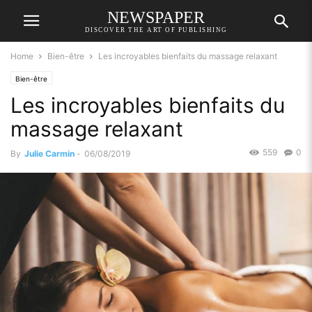
NEWSPAPER
DISCOVER THE ART OF PUBLISHING
Home
Bien-être
Les incroyables bienfaits du massage relaxant
Bien-être
Les incroyables bienfaits du
massage relaxant
559
0
By
Julie Carmin
-
06/08/2019