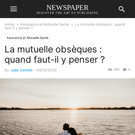
NEWSPAPER
DISCOVER THE ART OF PUBLISHING
Home
Assurance et Mutuelle Santé
La mutuelle obsèques : quand
faut-il y penser ?
Assurance et Mutuelle Santé
La mutuelle obsèques :
quand faut-il y penser ?
491
0
By
Julie Carmin
-
09/10/2020