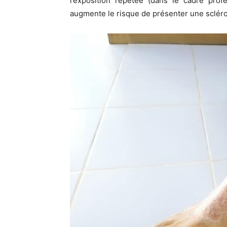
l’exposition répétée (dans le cadre prof
augmente le risque de présenter une sclér