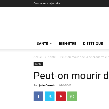
Connecter / rejoindre
SANTÉ
BIEN-ÊTRE
DIÉTÉTIQUE
Accueil
Santé
Peut-on mourir de la sclérodermie ?
Santé
Peut-on mourir d
Par
Julie Carmin
-
07/06/2021