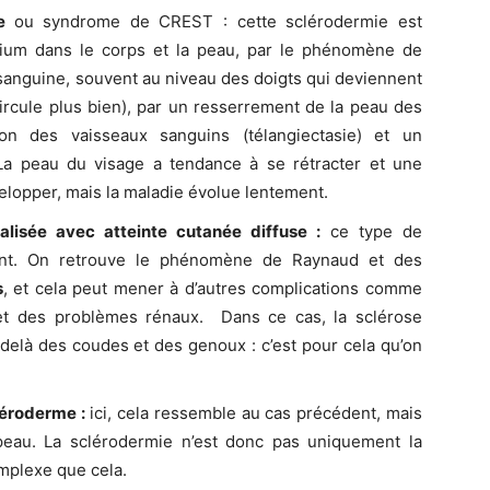
ée
ou syndrome de CREST : cette sclérodermie est
cium dans le corps et la peau, par le phénomène de
 sanguine, souvent au niveau des doigts qui deviennent
circule plus bien), par un resserrement de la peau des
ation des vaisseaux sanguins (télangiectasie) et un
a peau du visage a tendance à se rétracter et une
lopper, mais la maladie évolue lentement.
alisée avec atteinte cutanée diffuse :
ce type de
ent. On retrouve le phénomène de Raynaud et des
s
, et cela peut mener à d’autres complications comme
e et des problèmes rénaux. Dans ce cas, la sclérose
u-delà des coudes et des genoux : c’est pour cela qu’on
léroderme :
ici, cela ressemble au cas précédent, mais
 peau. La sclérodermie n’est donc pas uniquement la
omplexe que cela.