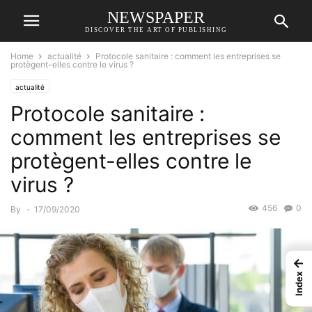
NEWSPAPER
DISCOVER THE ART OF PUBLISHING
Home
actualité
Protocole sanitaire : comment les entreprises se
protègent-elles contre le virus ?
actualité
Protocole sanitaire :
comment les entreprises se
protègent-elles contre le
virus ?
456
0
By
-
17/09/2020
←
Index