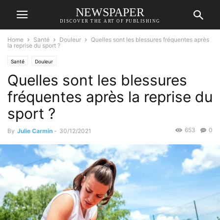
NEWSPAPER
DISCOVER THE ART OF PUBLISHING
Home
Santé
Douleur
Quelles sont les blessures fréquentes après
la reprise du sport ?
Santé
Douleur
Quelles sont les blessures
fréquentes après la reprise du
sport ?
653
0
By
Julie Carmin
-
30/12/2021