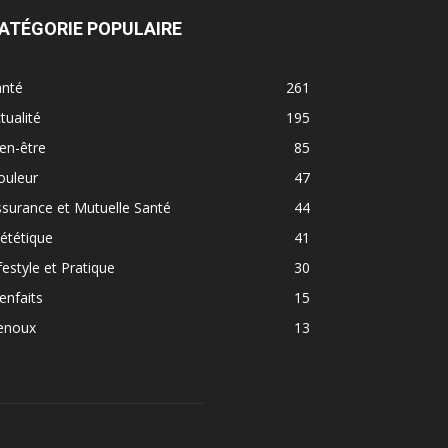
ATÉGORIE POPULAIRE
anté
261
tualité
195
en-être
85
ouleur
47
surance et Mutuelle Santé
44
ététique
41
festyle et Pratique
30
enfaits
15
enoux
13