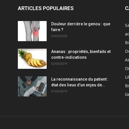
ARTICLES POPULAIRES
C
Douleur derrière le genou : que
S
faire ?
ac
05/06/2020
Bi
D
Ananas : propriétés, bienfaits et
contre-indications
As
02/06/2019
Di
Li
La reconnaissance du patient :
état des lieux d’un enjeu de...
Bi
01/09/2019
G