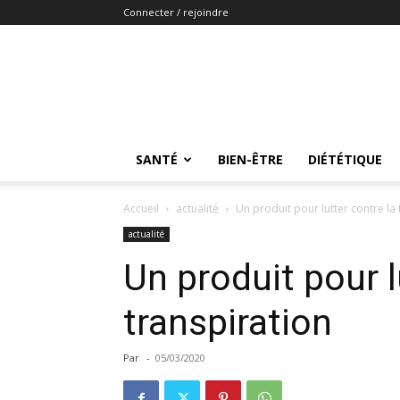
Connecter / rejoindre
SANTÉ
BIEN-ÊTRE
DIÉTÉTIQUE
Accueil
actualité
Un produit pour lutter contre la 
actualité
Un produit pour l
transpiration
Par
-
05/03/2020