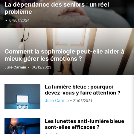
La dépendance des seniors : un réel
problème
-
04/01/2024
Comment la sophrologie peut-elle aider à
mieux gérer les émotions ?
Julie Carmin
-
06/12/2023
La lumière bleue : pourquoi
devez-vous y faire attention ?
Julie Carmin
-
21/05/2021
Les lunettes anti-lumière bleue
sont-elles efficaces ?