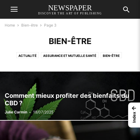
NEWSPAPER
DISCOVER THE ART OF PUBLISHING
Home
Bien-être
Page 3
BIEN-ÊTRE
ACTUALITÉ
ASSURANCE ET MUTUELLE SANTÉ
BIEN-ÊTRE
DIÉTÉTIQUE
LIFESTYLE ET PRATIQUE
SANTÉ
Comment mieux profiter des bienfaits du
CBD ?
←
Julie Carmin
-
18/07/2025
Index